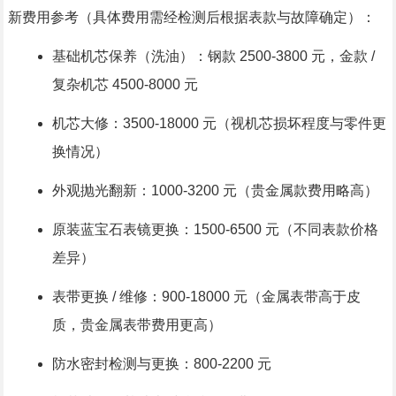
新费用参考（具体费用需经检测后根据表款与故障确定）：
基础机芯保养（洗油）：钢款 2500-3800 元，金款 /
复杂机芯 4500-8000 元
机芯大修：3500-18000 元（视机芯损坏程度与零件更
换情况）
外观抛光翻新：1000-3200 元（贵金属款费用略高）
原装蓝宝石表镜更换：1500-6500 元（不同表款价格
差异）
表带更换 / 维修：900-18000 元（金属表带高于皮
质，贵金属表带费用更高）
防水密封检测与更换：800-2200 元