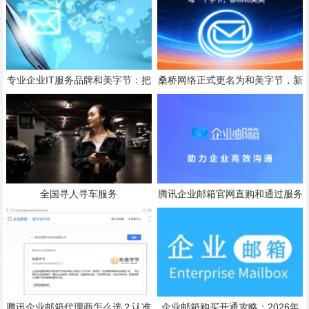
专业企业IT服务品牌和美字节：把
桑桥网络正式更名为和美字节，新
企业邮箱服务做深、做稳、做长期
官网同步启用
全国寻人寻车服务
腾讯企业邮箱官网直购和通过服务
商购买，怎么选更合适
腾讯企业邮箱代理商怎么选？认准
企业邮箱购买开通攻略：2026年