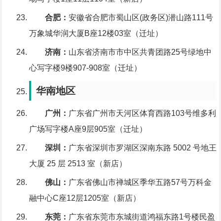
合肥：
安徽省合肥市蜀山区(政务区)潜山路111号
万象城华润大厦B座12楼03室（迁址）
济南：
山东省济南市市中区共青团路25号绿地中
心写字楼9楼907-908室（迁址）
华南地区
广州：
广东省广州市天河区体育西路103号维多利
广场写字楼A座9层905室（迁址）
深圳：
广东省深圳市
罗湖区深南东路 5002 号地王
大厦 25 层 2513 室（新店）
佛山：
广东省佛山市禅城区季华五路57号万科金
融中心C座12层1205室（新店）
东莞：
广东省东莞市东城街道鸿福东路1号楼民盈