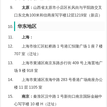
太原：
山西省太原市小店区长风街与平阳路交叉
口东北角100米和信商座写字楼12层1219室（新店）
华东地区
上海：
上海市徐汇区虹桥路 1 号港汇恒隆广场 1 座 7 楼
707 室（迁址）
上海市
黄浦区南京东路步行街 409 号上海置地广
场 9 楼 918 室
上海市
黄浦区淮海中路 283 号香港广场南座办公
楼 11 层 1105 室
南京：
秦淮区汉中路 1 号新街口南京国际金融中
心写字楼 10 楼 H（迁址）