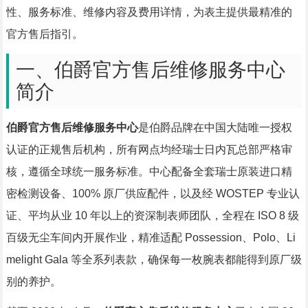
性、服务标准、维修内容及费用详情，为表主提供最精准的
官方售后指引。
一、伯爵官方售后维修服务中心
简介
伯爵官方售后维修服务中心
是伯爵品牌在中国大陆唯一授权
认证的正规售后机构，所有网点均经瑞士日内瓦总部严格审
核，遵循全球统一服务标准。中心配备全套瑞士原装进口精
密检测设备、100% 原厂供应配件，以及经 WOSTEP 专业认
证、平均从业 10 年以上的资深制表师团队，全程在 ISO 8 级
百级无尘车间内开展作业，精准适配 Possession、Polo、Li
melight Gala 等全系列表款，确保每一枚腕表都能得到原厂级
别的养护。