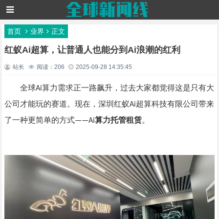
首页
业界
正文
红蚁Ai超算，让普通人也能分到Ai浪潮的红利
站长
阅读：206
2025-09-28 14:35:45
全球
算力需求正一路飙升，过去大家都觉得这是只有大
A
i
公司才能玩的赛道。现在，深圳红蚁
超算科技有限公司带来
A
i
了一种更简单的方式
算力托管租赁
。
——A
i